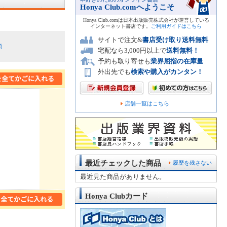
Honya Club.comへようこそ
Honya Club.comは日本出版販売株式会社が運営している
インターネット書店です。
ご利用ガイドはこちら
サイトで注文&
書店受け取り送料無料
順
宅配なら3,000円以上で
送料無料！
予約も取り寄せも
業界屈指の在庫量
外出先でも
検索や購入がカンタン！
店舗一覧はこちら
最近チェックした商品
履歴を残さない
最近見た商品がありません。
Honya Clubカード