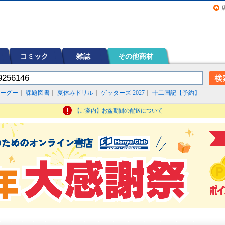
画（コミック）など在庫も充実
コミック
雑誌
その他商材
ーグー
｜
課題図書
｜
夏休みドリル
｜
ゲッターズ 2027
｜
十二国記【予約】
【ご案内】お盆期間の配送について