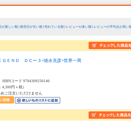
日が新しい順
発売日が古い順
売れている順
レビューが多い順
レビューの平均点が高い
ＥＧＥＮＤ ＤＣー３×徳永克彦×世界一周
SBNコード 9784309256146
：4,300円＋税）
ためご注文いただけません