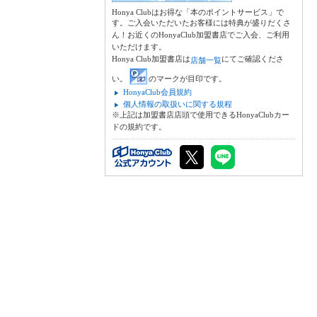
Honya Clubはお得な「本のポイントサービス」で
す。ご入会いただいたお客様には特典が盛りだくさ
ん！お近くのHonyaClub加盟書店でご入会、ご利用
いただけます。
Honya Club加盟書店は
にてご確認くださ
店舗一覧
い。
のマークが目印です。
HonyaClub会員規約
個人情報の取扱いに関する規程
※上記は加盟書店店頭で使用できるHonyaClubカー
ドの規約です。