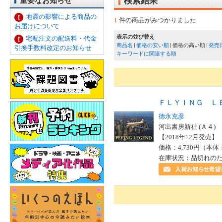
重要なお知らせ
検索結果
地震の影響による商品の
1
件の商品がみつかりました
お届けについて
表示の並び替え
宅配注文の配送料・代金
商品名
価格の安い順
価格の高い順
発売
引換手数料改定のお知らせ
キーワードに関連する順
ＦＬＹＩＮＧ Ｌ
徳永克彦
河出書房新社 (Ａ４)
【2018年12月発売】 I
価格：4,730円（本体
在庫状況：品切れの