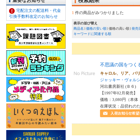
重要なお知らせ
検索結果
宅配注文の配送料・代金
1
件の商品がみつかりました
引換手数料改定のお知らせ
表示の並び替え
商品名
価格の安い順
価格の高い順
発売
キーワードに関連する順
不思議の国をつく
キャロル、リア、バ
ジャッキー・ヴォル
河出書房新社 (Ｂ６)
【1997年02月発売】 I
価格：3,080円（本体
在庫状況：品切れの