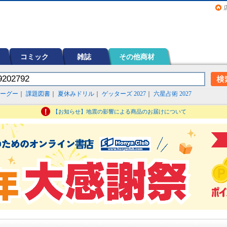
画（コミック）など在庫も充実
コミック
雑誌
その他商材
ーグー
｜
課題図書
｜
夏休みドリル
｜
ゲッターズ 2027
｜
六星占術 2027
【お知らせ】地震の影響による商品のお届けについて