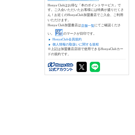
Honya Clubはお得な「本のポイントサービス」で
す。ご入会いただいたお客様には特典が盛りだくさ
ん！お近くのHonyaClub加盟書店でご入会、ご利用
いただけます。
Honya Club加盟書店は
にてご確認くださ
店舗一覧
い。
のマークが目印です。
HonyaClub会員規約
個人情報の取扱いに関する規程
※上記は加盟書店店頭で使用できるHonyaClubカー
ドの規約です。