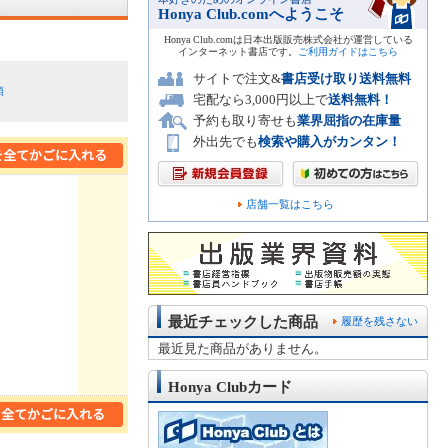
Honya Club.comへようこそ
Honya Club.comは日本出版販売株式会社が運営している
インターネット書店です。
ご利用ガイドはこちら
サイトで注文&
書店受け取り送料無料
順
宅配なら3,000円以上で
送料無料！
予約も取り寄せも
業界屈指の在庫量
外出先でも
検索や購入がカンタン！
店舗一覧はこちら
最近チェックした商品
履歴を残さない
最近見た商品がありません。
Honya Clubカード