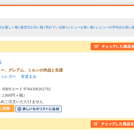
日が新しい順
発売日が古い順
売れている順
レビューが多い順
レビューの平均点が高い
る
リー、グレアム、ミルンの作品と生涯
シュレガー
安達まみ
SBNコード 9784309202792
：2,800円＋税）
ためご注文いただけません