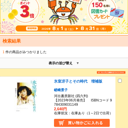
検索結果
1
件の商品がみつかりました
表示の並び替え
氷室冴子とその時代 増補版
嵯峨景子
河出書房新社 (四六判)
【2023年06月発売】 ISBNコード 9
784309031149
2,640円
在庫状況：在庫あり（1～2日で出荷）