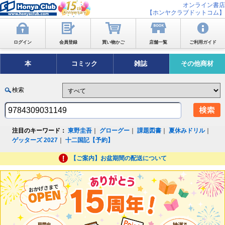
オンライン書店
【ホンヤクラブドットコム】
ログイン
会員登録
買い物かご
店舗一覧
ご利用ガイド
本
コミック
雑誌
その他商材
検索
注目のキーワード：
東野圭吾
｜
グローグー
｜
課題図書
｜
夏休みドリル
｜
ゲッターズ 2027
｜
十二国記【予約】
【ご案内】お盆期間の配送について