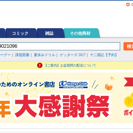
画（コミック）など在庫も充実
コミック
雑誌
その他商材
ーグー
｜
課題図書
｜
夏休みドリル
｜
ゲッターズ 2027
｜
十二国記【予約】
【ご案内】お盆期間の配送について