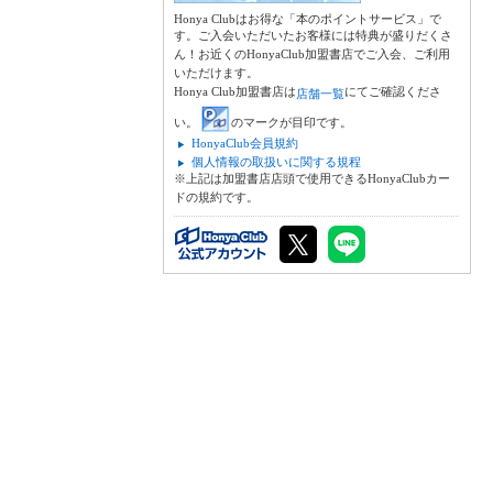
Honya Clubはお得な「本のポイントサービス」で
す。ご入会いただいたお客様には特典が盛りだくさ
ん！お近くのHonyaClub加盟書店でご入会、ご利用
いただけます。
Honya Club加盟書店は
にてご確認くださ
店舗一覧
い。
のマークが目印です。
HonyaClub会員規約
個人情報の取扱いに関する規程
※上記は加盟書店店頭で使用できるHonyaClubカー
ドの規約です。