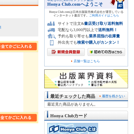
Honya Club.comへようこそ
Honya Club.comは日本出版販売株式会社が運営している
インターネット書店です。
ご利用ガイドはこちら
サイトで注文&
書店受け取り送料無料
順
宅配なら3,000円以上で
送料無料！
予約も取り寄せも
業界屈指の在庫量
外出先でも
検索や購入がカンタン！
店舗一覧はこちら
最近チェックした商品
履歴を残さない
最近見た商品がありません。
Honya Clubカード