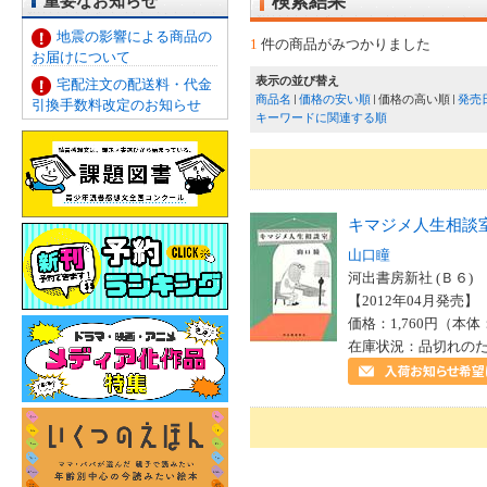
重要なお知らせ
検索結果
地震の影響による商品の
1
件の商品がみつかりました
お届けについて
表示の並び替え
宅配注文の配送料・代金
商品名
価格の安い順
価格の高い順
発売
引換手数料改定のお知らせ
キーワードに関連する順
キマジメ人生相談
山口瞳
河出書房新社 (Ｂ６)
【2012年04月発売】 I
価格：1,760円（本体
在庫状況：品切れの