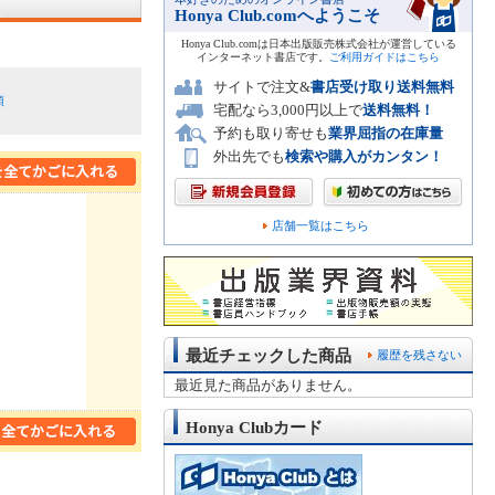
Honya Club.comへようこそ
Honya Club.comは日本出版販売株式会社が運営している
インターネット書店です。
ご利用ガイドはこちら
サイトで注文&
書店受け取り送料無料
順
宅配なら3,000円以上で
送料無料！
予約も取り寄せも
業界屈指の在庫量
外出先でも
検索や購入がカンタン！
店舗一覧はこちら
最近チェックした商品
履歴を残さない
最近見た商品がありません。
Honya Clubカード