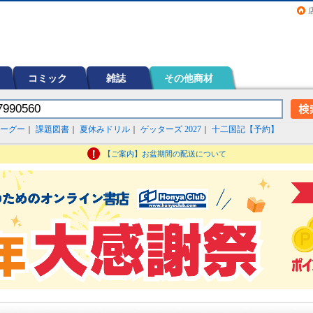
画（コミック）など在庫も充実
コミック
雑誌
その他商材
ーグー
｜
課題図書
｜
夏休みドリル
｜
ゲッターズ 2027
｜
十二国記【予約】
【ご案内】お盆期間の配送について