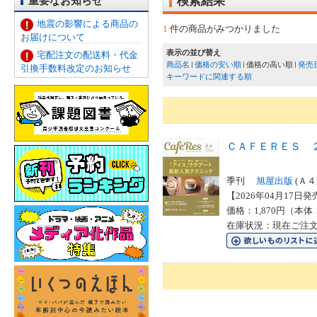
重要なお知らせ
検索結果
地震の影響による商品の
1
件の商品がみつかりました
お届けについて
表示の並び替え
宅配注文の配送料・代金
商品名
価格の安い順
価格の高い順
発売
引換手数料改定のお知らせ
キーワードに関連する順
ＣＡＦＥＲＥＳ 
季刊
旭屋出版
(Ａ４
【2026年04月17日発売
価格：1,870円（本体
在庫状況：現在ご注