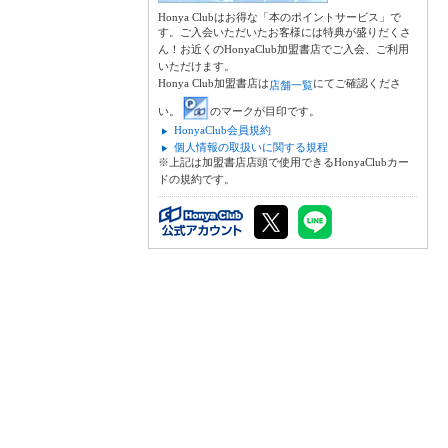
Honya Clubはお得な「本のポイントサービス」で
す。ご入会いただいたお客様には特典が盛りだくさ
ん！お近くのHonyaClub加盟書店でご入会、ご利用
いただけます。
Honya Club加盟書店は
にてご確認くださ
店舗一覧
い。
のマークが目印です。
HonyaClub会員規約
個人情報の取扱いに関する規程
※上記は加盟書店店頭で使用できるHonyaClubカー
ドの規約です。