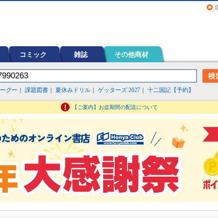
画（コミック）など在庫も充実
コミック
雑誌
その他商材
ーグー
｜
課題図書
｜
夏休みドリル
｜
ゲッターズ 2027
｜
十二国記【予約】
【ご案内】お盆期間の配送について