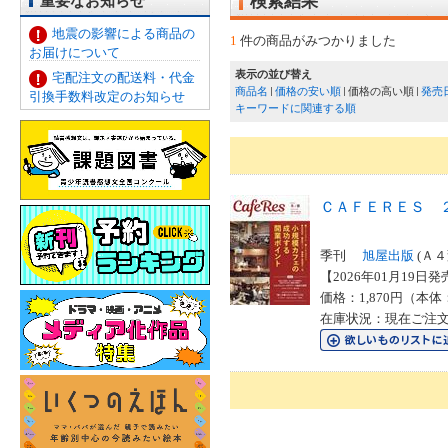
重要なお知らせ
検索結果
地震の影響による商品の
1
件の商品がみつかりました
お届けについて
表示の並び替え
宅配注文の配送料・代金
商品名
価格の安い順
価格の高い順
発売
引換手数料改定のお知らせ
キーワードに関連する順
ＣＡＦＥＲＥＳ 
季刊
旭屋出版
(Ａ４
【2026年01月19日発売
価格：1,870円（本体
在庫状況：現在ご注