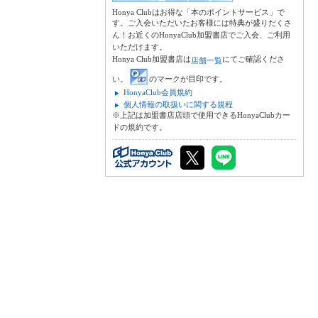
Honya Clubはお得な「本のポイントサービス」で
す。ご入会いただいたお客様には特典が盛りだくさ
ん！お近くのHonyaClub加盟書店でご入会、ご利用
いただけます。
Honya Club加盟書店は
にてご確認くださ
店舗一覧
い。
のマークが目印です。
HonyaClub会員規約
個人情報の取扱いに関する規程
※上記は加盟書店店頭で使用できるHonyaClubカー
ドの規約です。