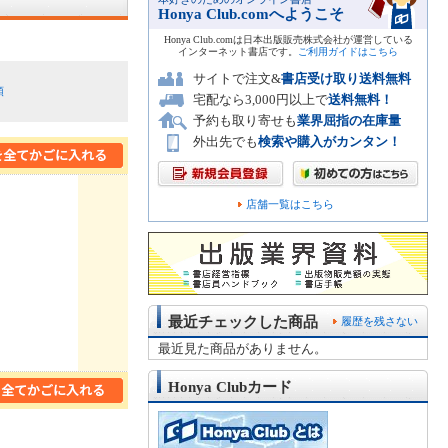
Honya Club.comへようこそ
Honya Club.comは日本出版販売株式会社が運営している
インターネット書店です。
ご利用ガイドはこちら
サイトで注文&
書店受け取り送料無料
順
宅配なら3,000円以上で
送料無料！
予約も取り寄せも
業界屈指の在庫量
外出先でも
検索や購入がカンタン！
店舗一覧はこちら
最近チェックした商品
履歴を残さない
最近見た商品がありません。
Honya Clubカード