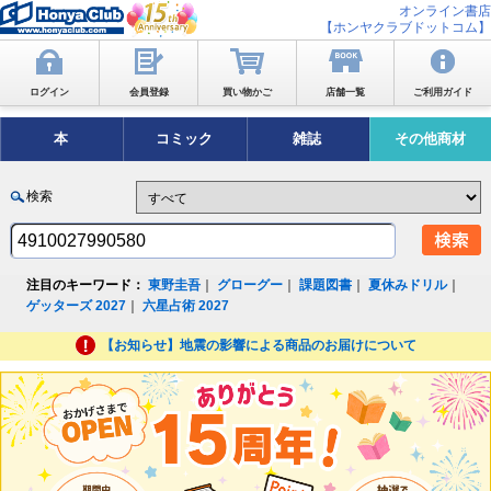
オンライン書店
【ホンヤクラブドットコム】
ログイン
会員登録
買い物かご
店舗一覧
ご利用ガイド
本
コミック
雑誌
その他商材
検索
注目のキーワード：
東野圭吾
｜
グローグー
｜
課題図書
｜
夏休みドリル
｜
ゲッターズ 2027
｜
六星占術 2027
【お知らせ】地震の影響による商品のお届けについて