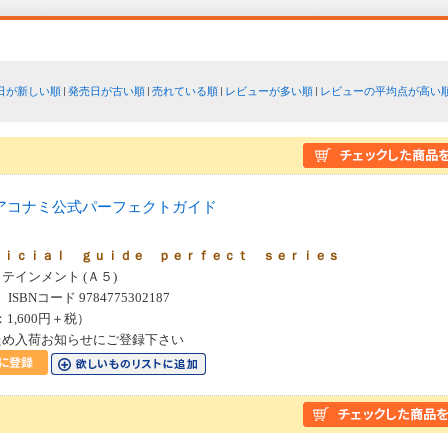
日が新しい順
発売日が古い順
売れている順
レビューが多い順
レビューの平均点が高い
アコナミ公式パーフェクトガイド
２
ｆｉｃｉａｌ ｇｕｉｄｅ ｐｅｒｆｅｃｔ ｓｅｒｉｅｓ
テインメント (Ａ５)
SBNコード 9784775302187
：1,600円＋税）
ため入荷お知らせにご登録下さい