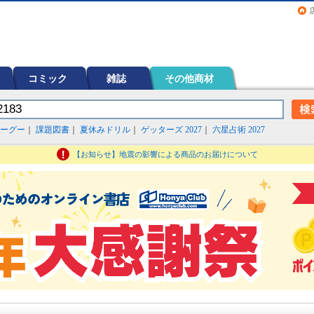
画（コミック）など在庫も充実
コミック
雑誌
その他商材
ーグー
｜
課題図書
｜
夏休みドリル
｜
ゲッターズ 2027
｜
六星占術 2027
【お知らせ】地震の影響による商品のお届けについて