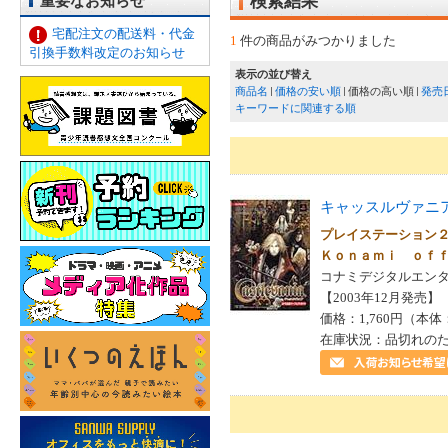
重要なお知らせ
検索結果
宅配注文の配送料・代金
1
件の商品がみつかりました
引換手数料改定のお知らせ
表示の並び替え
商品名
価格の安い順
価格の高い順
発売
キーワードに関連する順
キャッスルヴァニ
プレイステーション
Ｋｏｎａｍｉ ｏｆ
コナミデジタルエンタ
【2003年12月発売】 I
価格：1,760円（本体
在庫状況：品切れの