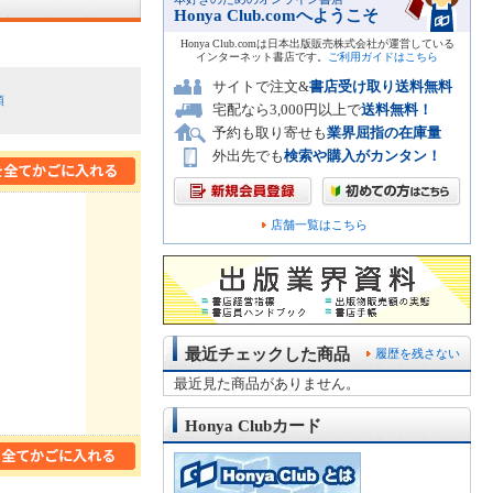
Honya Club.comへようこそ
Honya Club.comは日本出版販売株式会社が運営している
インターネット書店です。
ご利用ガイドはこちら
サイトで注文&
書店受け取り送料無料
順
宅配なら3,000円以上で
送料無料！
予約も取り寄せも
業界屈指の在庫量
外出先でも
検索や購入がカンタン！
店舗一覧はこちら
最近チェックした商品
履歴を残さない
最近見た商品がありません。
Honya Clubカード