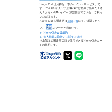
Honya Clubはお得な「本のポイントサービス」で
す。ご入会いただいたお客様には特典が盛りだくさ
ん！お近くのHonyaClub加盟書店でご入会、ご利用
いただけます。
Honya Club加盟書店は
にてご確認くださ
店舗一覧
い。
のマークが目印です。
HonyaClub会員規約
個人情報の取扱いに関する規程
※上記は加盟書店店頭で使用できるHonyaClubカー
ドの規約です。