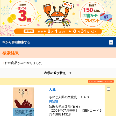
本から詳細検索する
検索結果
1
件の商品がみつかりました
表示の並び替え
人魚
ものと人間の文化史 １４３
田辺悟
法政大学出版局 (Ｂ６)
【2008年07月発売】 ISBNコード 9
784588214318