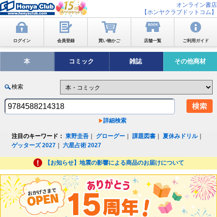
オンライン書店
【ホンヤクラブドットコム】
ログイン
会員登録
買い物かご
店舗一覧
ご利用ガイド
本
コミック
雑誌
その他商材
検索
詳細検索
注目のキーワード：
東野圭吾
｜
グローグー
｜
課題図書
｜
夏休みドリル
｜
ゲッターズ 2027
｜
六星占術 2027
【お知らせ】地震の影響による商品のお届けについて