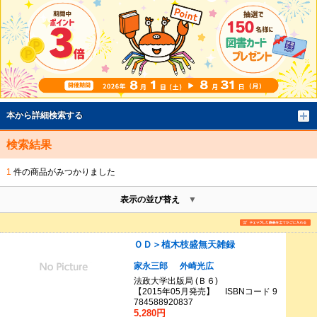
本から詳細検索する
検索結果
1
件の商品がみつかりました
表示の並び替え
ＯＤ＞植木枝盛無天雑録
家永三郎
外崎光広
法政大学出版局 (Ｂ６)
【2015年05月発売】 ISBNコード 9
784588920837
5,280円