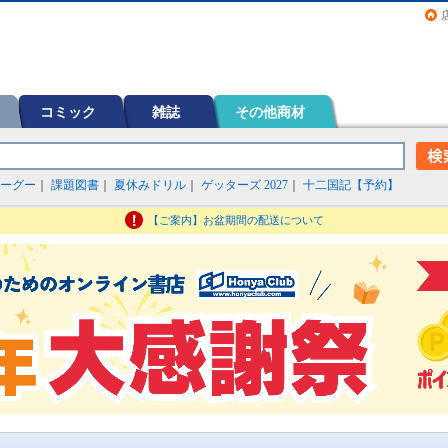
画（コミック）など在庫も充実
コミック
雑誌
その他商材
ーグー
｜
課題図書
｜
夏休みドリル
｜
ゲッターズ 2027
｜
十二国記【予約】
【ご案内】お盆期間の配送について