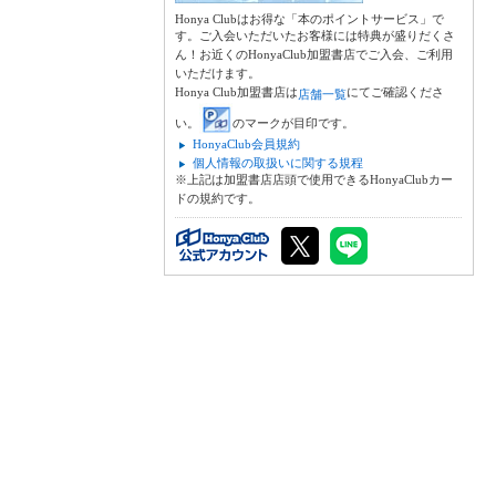
Honya Clubはお得な「本のポイントサービス」で
す。ご入会いただいたお客様には特典が盛りだくさ
ん！お近くのHonyaClub加盟書店でご入会、ご利用
いただけます。
Honya Club加盟書店は
にてご確認くださ
店舗一覧
い。
のマークが目印です。
HonyaClub会員規約
個人情報の取扱いに関する規程
※上記は加盟書店店頭で使用できるHonyaClubカー
ドの規約です。