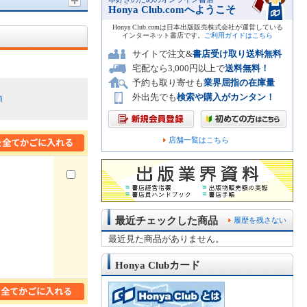
Honya Club.comへようこそ
Honya Club.comは日本出版販売株式会社が運営している
インターネット書店です。
ご利用ガイドはこちら
サイトで注文&
書店受け取り送料無料
宅配なら3,000円以上で
送料無料！
予約も取り寄せも
業界屈指の在庫量
外出先でも
検索や購入がカンタン！
順
店舗一覧はこちら
最近チェックした商品
履歴を残さない
最近見た商品がありません。
Honya Clubカード