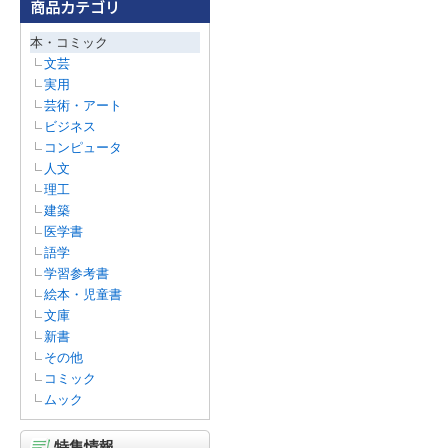
本・コミック
文芸
実用
芸術・アート
ビジネス
コンピュータ
人文
理工
建築
医学書
語学
学習参考書
絵本・児童書
文庫
新書
その他
コミック
ムック
特集情報