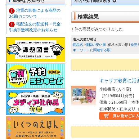
重要なお知らせ
本から詳細検索する
地震の影響による商品の
お届けについて
検索結果
宅配注文の配送料・代金
1
件の商品がみつかりました
引換手数料改定のお知らせ
表示の並び替え
商品名
価格の安い順
価格の高い順
発売
キーワードに関連する順
キャリア教育に活
小峰書店 (Ａ４変)
【2019年04月発売】 I
価格：21,560円（本体
在庫状況：在庫あり（