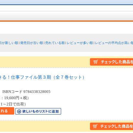
日が新しい順
発売日が古い順
売れている順
レビューが多い順
レビューの平均点が高い
きる！仕事ファイル第３期（全７巻セット）
SBNコード 9784338328005
：19,600円＋税）
1～2日で出荷）