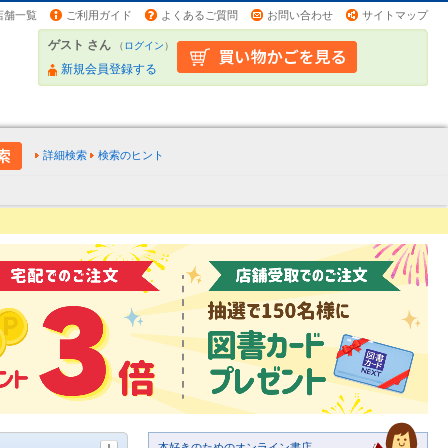
店舗一覧
ご利用ガイド
よくあるご質問
お問い合わせ
サイトマップ
ゲスト さん
（
ログイン
）
新規会員登録する
詳細検索
検索のヒント
本好きのためのオンライン書店