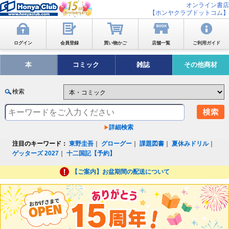
オンライン書店
【ホンヤクラブドットコム】
ログイン
会員登録
買い物かご
店舗一覧
ご利用ガイド
本
コミック
雑誌
その他商材
検索
詳細検索
注目のキーワード：
東野圭吾
｜
グローグー
｜
課題図書
｜
夏休みドリル
｜
ゲッターズ 2027
｜
十二国記【予約】
【ご案内】お盆期間の配送について