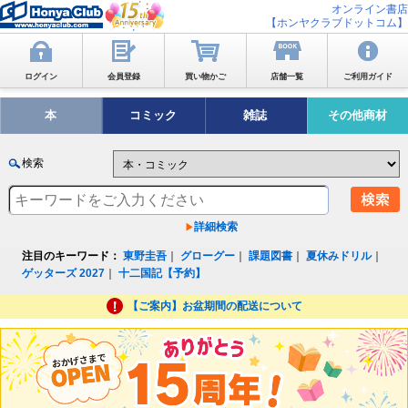
オンライン書店
【ホンヤクラブドットコム】
ログイン
会員登録
買い物かご
店舗一覧
ご利用ガイド
本
コミック
雑誌
その他商材
検索
詳細検索
注目のキーワード：
東野圭吾
｜
グローグー
｜
課題図書
｜
夏休みドリル
｜
ゲッターズ 2027
｜
十二国記【予約】
【ご案内】お盆期間の配送について