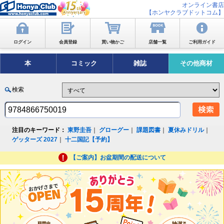
オンライン書店
【ホンヤクラブドットコム】
ログイン
会員登録
買い物かご
店舗一覧
ご利用ガイド
本
コミック
雑誌
その他商材
検索
注目のキーワード：
東野圭吾
｜
グローグー
｜
課題図書
｜
夏休みドリル
｜
ゲッターズ 2027
｜
十二国記【予約】
【ご案内】お盆期間の配送について