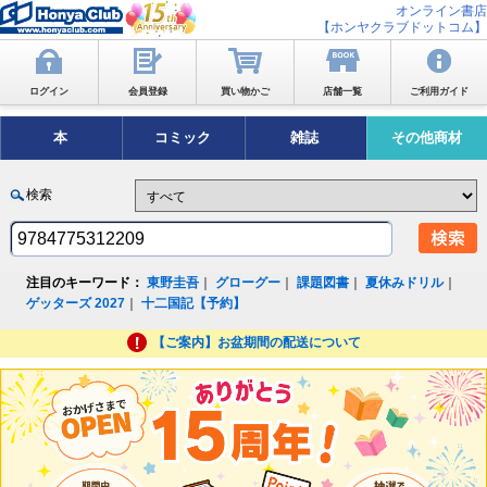
オンライン書店
【ホンヤクラブドットコム】
ログイン
会員登録
買い物かご
店舗一覧
ご利用ガイド
本
コミック
雑誌
その他商材
検索
注目のキーワード：
東野圭吾
｜
グローグー
｜
課題図書
｜
夏休みドリル
｜
ゲッターズ 2027
｜
十二国記【予約】
【ご案内】お盆期間の配送について