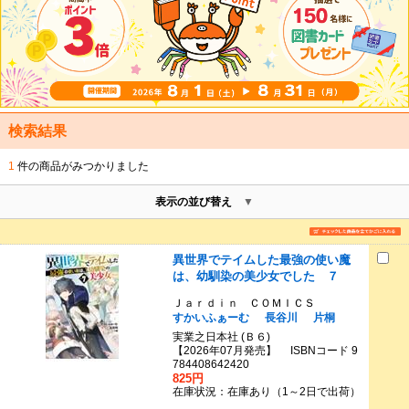
検索結果
1
件の商品がみつかりました
表示の並び替え
異世界でテイムした最強の使い魔
は、幼馴染の美少女でした ７
Ｊａｒｄｉｎ ＣＯＭＩＣＳ
すかいふぁーむ
長谷川
片桐
実業之日本社 (Ｂ６)
【2026年07月発売】 ISBNコード 9
784408642420
825円
在庫状況：在庫あり（1～2日で出荷）