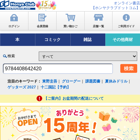
オンライン書店
【ホンヤクラブドットコム】
ログイン
会員登録
買い物かご
店舗一覧
ご利用ガイド
本
コミック
雑誌
その他商材
検索
注目のキーワード：
東野圭吾
｜
グローグー
｜
課題図書
｜
夏休みドリル
｜
ゲッターズ 2027
｜
十二国記【予約】
【ご案内】お盆期間の配送について