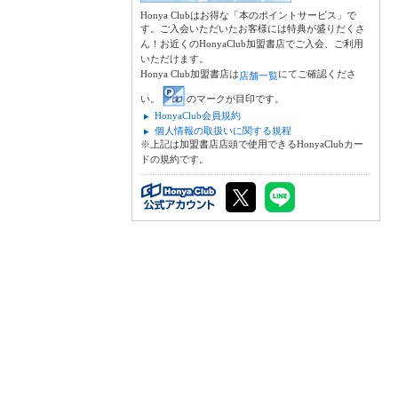
Honya Clubはお得な「本のポイントサービス」で
す。ご入会いただいたお客様には特典が盛りだくさ
ん！お近くのHonyaClub加盟書店でご入会、ご利用
いただけます。
Honya Club加盟書店は
にてご確認くださ
店舗一覧
い。
のマークが目印です。
HonyaClub会員規約
個人情報の取扱いに関する規程
※上記は加盟書店店頭で使用できるHonyaClubカー
ドの規約です。