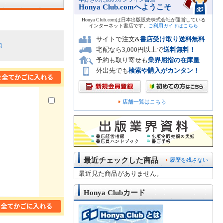
Honya Club.comへようこそ
Honya Club.comは日本出版販売株式会社が運営している
インターネット書店です。
ご利用ガイドはこちら
サイトで注文&
書店受け取り送料無料
順
宅配なら3,000円以上で
送料無料！
予約も取り寄せも
業界屈指の在庫量
外出先でも
検索や購入がカンタン！
店舗一覧はこちら
最近チェックした商品
履歴を残さない
最近見た商品がありません。
Honya Clubカード