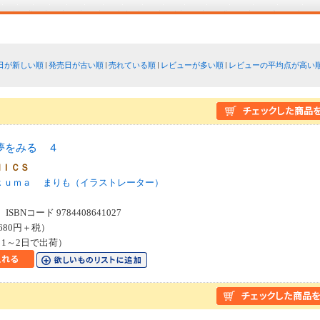
日が新しい順
発売日が古い順
売れている順
レビューが多い順
レビューの平均点が高い
夢をみる ４
ＭＩＣＳ
ｋｕｍａ
まりも（イラストレーター）
SBNコード 9784408641027
680円＋税）
1～2日で出荷）