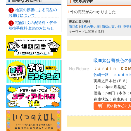
重要なお知らせ
検索結果
地震の影響による商品の
1
件の商品がみつかりました
お届けについて
表示の並び替え
宅配注文の配送料・代金
商品名
価格の安い順
価格の高い順
発売
引換手数料改定のお知らせ
キーワードに関連する順
吸血姫は薔薇色の
Ｊａｒｄｉｎ ＣＯ
佐崎一路
ｓｕｄｅ
実業之日本社 (Ｂ６)
【2023年08月発売】 I
価格：748円（本体：
在庫状況：在庫あり（