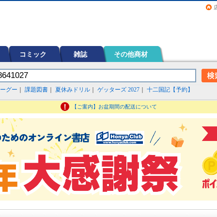
画（コミック）など在庫も充実
コミック
雑誌
その他商材
ーグー
｜
課題図書
｜
夏休みドリル
｜
ゲッターズ 2027
｜
十二国記【予約】
【ご案内】お盆期間の配送について