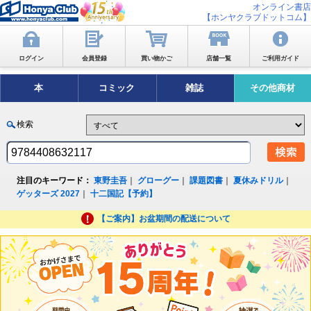
オンライン書店
【ホンヤクラブドットコム】
ログイン
会員登録
買い物かご
店舗一覧
ご利用ガイド
本
コミック
雑誌
その他商材
検索
注目のキーワード：
東野圭吾
｜
グローグー
｜
課題図書
｜
夏休みドリル
｜
ゲッターズ 2027
｜
十二国記【予約】
【ご案内】お盆期間の配送について