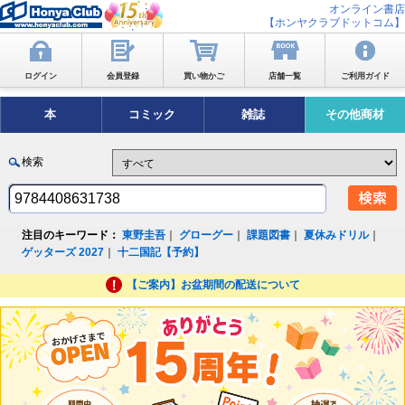
オンライン書店
【ホンヤクラブドットコム】
ログイン
会員登録
買い物かご
店舗一覧
ご利用ガイド
本
コミック
雑誌
その他商材
検索
注目のキーワード：
東野圭吾
｜
グローグー
｜
課題図書
｜
夏休みドリル
｜
ゲッターズ 2027
｜
十二国記【予約】
【ご案内】お盆期間の配送について