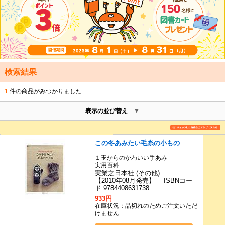
検索結果
1
件の商品がみつかりました
表示の並び替え
この冬あみたい毛糸の小もの
１玉からのかわいい手あみ
実用百科
実業之日本社 (その他)
【2010年08月発売】 ISBNコー
ド 9784408631738
933円
在庫状況：品切れのためご注文いただ
けません