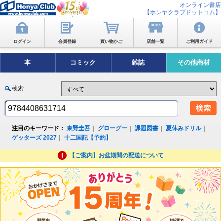
オンライン書店
【ホンヤクラブドットコム】
ログイン
会員登録
買い物かご
店舗一覧
ご利用ガイド
本
コミック
雑誌
その他商材
検索
注目のキーワード：
東野圭吾
｜
グローグー
｜
課題図書
｜
夏休みドリル
｜
ゲッターズ 2027
｜
十二国記【予約】
【ご案内】お盆期間の配送について