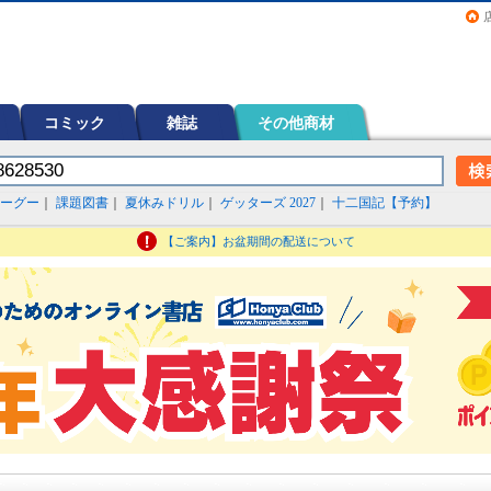
画（コミック）など在庫も充実
コミック
雑誌
その他商材
ーグー
｜
課題図書
｜
夏休みドリル
｜
ゲッターズ 2027
｜
十二国記【予約】
【ご案内】お盆期間の配送について