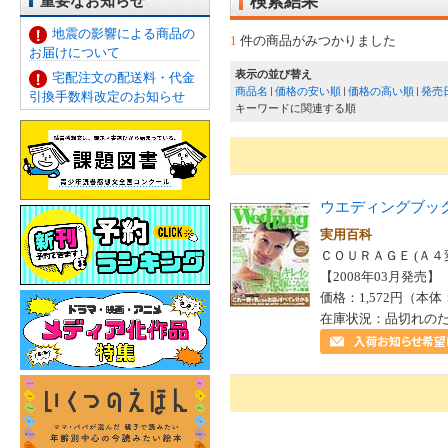
重要なお知らせ
検索結果
地震の影響による商品の
1
件の商品がみつかりました
お届けについて
表示の並び替え
宅配注文の配送料・代金
商品名
価格の安い順
価格の高い順
発売
引換手数料改定のお知らせ
キーワードに関連する順
ウエディングブッ
実用百科
ＣＯＵＲＡＧＥ (Ａ４
【2008年03月発売】 I
価格：1,572円（本体
在庫状況：品切れの