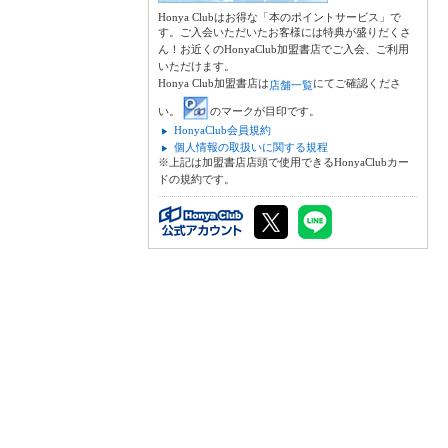
Honya Clubはお得な「本のポイントサービス」で
す。ご入会いただいたお客様には特典が盛りだくさ
ん！お近くのHonyaClub加盟書店でご入会、ご利用
いただけます。
Honya Club加盟書店は
にてご確認くださ
店舗一覧
い。
のマークが目印です。
HonyaClub会員規約
個人情報の取扱いに関する規程
※上記は加盟書店店頭で使用できるHonyaClubカー
ドの規約です。