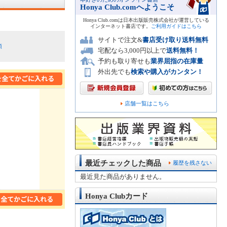
Honya Club.comへようこそ
Honya Club.comは日本出版販売株式会社が運営している
インターネット書店です。
ご利用ガイドはこちら
サイトで注文&
書店受け取り送料無料
順
宅配なら3,000円以上で
送料無料！
予約も取り寄せも
業界屈指の在庫量
外出先でも
検索や購入がカンタン！
店舗一覧はこちら
最近チェックした商品
履歴を残さない
最近見た商品がありません。
Honya Clubカード