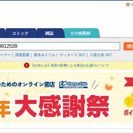
画（コミック）など在庫も充実
コミック
雑誌
その他商材
ーグー
｜
課題図書
｜
夏休みドリル
｜
ゲッターズ 2027
｜
六星占術 2027
【お知らせ】地震の影響による商品のお届けについて