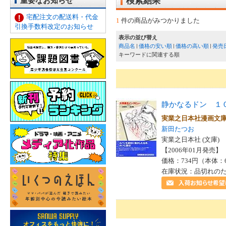
重要なお知らせ
検索結果
宅配注文の配送料・代金
1
件の商品がみつかりました
引換手数料改定のお知らせ
表示の並び替え
商品名
価格の安い順
価格の高い順
発売
キーワードに関連する順
静かなるドン １
実業之日本社漫画
新田たつお
実業之日本社 (文庫)
【2006年01月発売】 I
価格：734円（本体：
在庫状況：品切れの