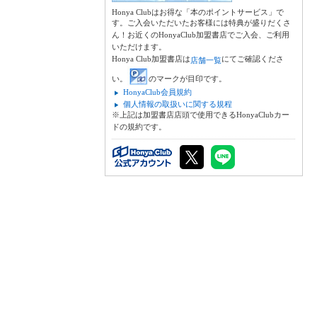
Honya Clubはお得な「本のポイントサービス」で
す。ご入会いただいたお客様には特典が盛りだくさ
ん！お近くのHonyaClub加盟書店でご入会、ご利用
いただけます。
Honya Club加盟書店は
にてご確認くださ
店舗一覧
い。
のマークが目印です。
HonyaClub会員規約
個人情報の取扱いに関する規程
※上記は加盟書店店頭で使用できるHonyaClubカー
ドの規約です。