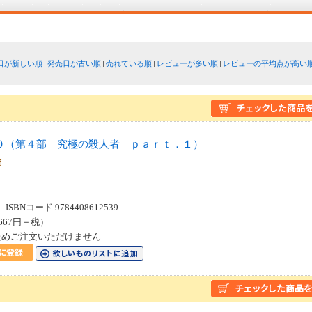
日が新しい順
発売日が古い順
売れている順
レビューが多い順
レビューの平均点が高い
０（第４部 究極の殺人者 ｐａｒｔ．１）
文庫
SBNコード 9784408612539
667円＋税）
ためご注文いただけません