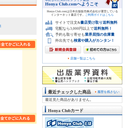
Honya Club.comへようこそ
Honya Club.comは日本出版販売株式会社が運営している
インターネット書店です。
ご利用ガイドはこちら
サイトで注文&
書店受け取り送料無料
順
宅配なら3,000円以上で
送料無料！
予約も取り寄せも
業界屈指の在庫量
外出先でも
検索や購入がカンタン！
店舗一覧はこちら
最近チェックした商品
履歴を残さない
最近見た商品がありません。
Honya Clubカード