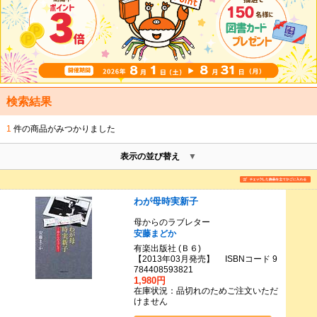
検索結果
1
件の商品がみつかりました
表示の並び替え
わが母時実新子
母からのラブレター
安藤まどか
有楽出版社 (Ｂ６)
【2013年03月発売】 ISBNコード 9
784408593821
1,980円
在庫状況：品切れのためご注文いただ
けません