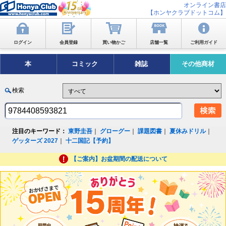
オンライン書店
【ホンヤクラブドットコム】
ログイン
会員登録
買い物かご
店舗一覧
ご利用ガイド
本
コミック
雑誌
その他商材
検索
注目のキーワード：
東野圭吾
｜
グローグー
｜
課題図書
｜
夏休みドリル
｜
ゲッターズ 2027
｜
十二国記【予約】
【ご案内】お盆期間の配送について