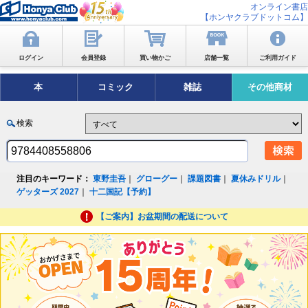
オンライン書店
【ホンヤクラブドットコム】
ログイン
会員登録
買い物かご
店舗一覧
ご利用ガイド
本
コミック
雑誌
その他商材
検索
注目のキーワード：
東野圭吾
｜
グローグー
｜
課題図書
｜
夏休みドリル
｜
ゲッターズ 2027
｜
十二国記【予約】
【ご案内】お盆期間の配送について