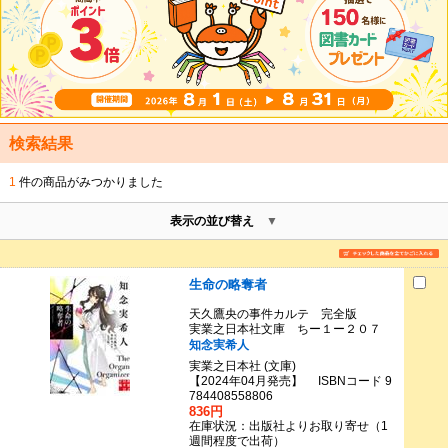
検索結果
1
件の商品がみつかりました
表示の並び替え
生命の略奪者
天久鷹央の事件カルテ 完全版
実業之日本社文庫 ちー１ー２０７
知念実希人
実業之日本社 (文庫)
【2024年04月発売】 ISBNコード 9
784408558806
836円
在庫状況：出版社よりお取り寄せ（1
週間程度で出荷）