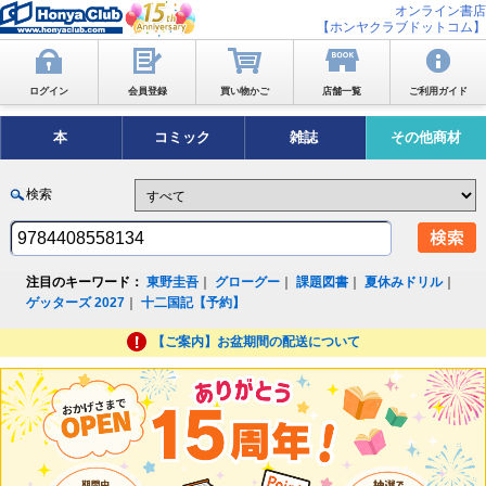
オンライン書店
【ホンヤクラブドットコム】
ログイン
会員登録
買い物かご
店舗一覧
ご利用ガイド
本
コミック
雑誌
その他商材
検索
注目のキーワード：
東野圭吾
｜
グローグー
｜
課題図書
｜
夏休みドリル
｜
ゲッターズ 2027
｜
十二国記【予約】
【ご案内】お盆期間の配送について