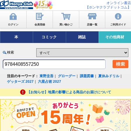
オンライン書店
【ホンヤクラブドットコム】
ログイン
会員登録
買い物かご
店舗一覧
ご利用ガイド
本
コミック
雑誌
その他商材
検索
注目のキーワード：
東野圭吾
｜
グローグー
｜
課題図書
｜
夏休みドリル
｜
ゲッターズ 2027
｜
六星占術 2027
【お知らせ】地震の影響による商品のお届けについて