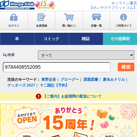
オンライン書店
【ホンヤクラブドットコム】
ログイン
会員登録
買い物かご
店舗一覧
ご利用ガイド
本
コミック
雑誌
その他商材
検索
注目のキーワード：
東野圭吾
｜
グローグー
｜
課題図書
｜
夏休みドリル
｜
ゲッターズ 2027
｜
十二国記【予約】
【ご案内】お盆期間の配送について