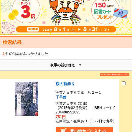
検索結果
1
件の商品がみつかりました
表示の並び替え
桜の首飾り
実業之日本社文庫 ち２ー１
千早茜
実業之日本社 (文庫)
【2015年02月発売】 ISBNコード 9
784408552095
781円
在庫状況：在庫あり（1～2日で出荷）