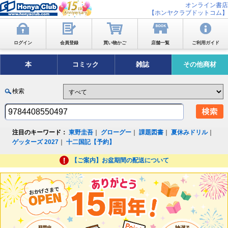
オンライン書店
【ホンヤクラブドットコム】
ログイン
会員登録
買い物かご
店舗一覧
ご利用ガイド
本
コミック
雑誌
その他商材
検索
注目のキーワード：
東野圭吾
｜
グローグー
｜
課題図書
｜
夏休みドリル
｜
ゲッターズ 2027
｜
十二国記【予約】
【ご案内】お盆期間の配送について