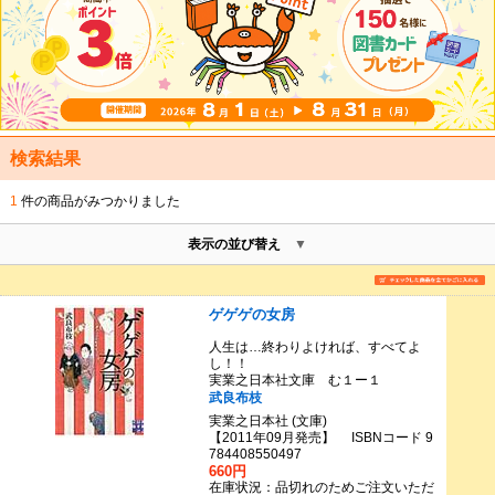
検索結果
1
件の商品がみつかりました
表示の並び替え
ゲゲゲの女房
人生は…終わりよければ、すべてよ
し！！
実業之日本社文庫 む１ー１
武良布枝
実業之日本社 (文庫)
【2011年09月発売】 ISBNコード 9
784408550497
660円
在庫状況：品切れのためご注文いただ