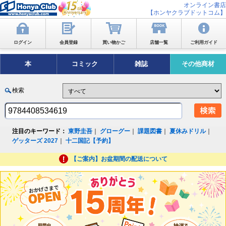
オンライン書店
【ホンヤクラブドットコム】
ログイン
会員登録
買い物かご
店舗一覧
ご利用ガイド
本
コミック
雑誌
その他商材
検索
注目のキーワード：
東野圭吾
｜
グローグー
｜
課題図書
｜
夏休みドリル
｜
ゲッターズ 2027
｜
十二国記【予約】
【ご案内】お盆期間の配送について