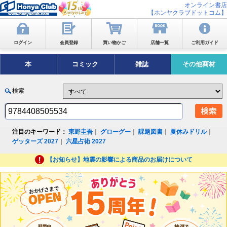
オンライン書店
【ホンヤクラブドットコム】
ログイン
会員登録
買い物かご
店舗一覧
ご利用ガイド
本
コミック
雑誌
その他商材
検索
注目のキーワード：
東野圭吾
｜
グローグー
｜
課題図書
｜
夏休みドリル
｜
ゲッターズ 2027
｜
六星占術 2027
【お知らせ】地震の影響による商品のお届けについて