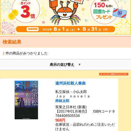
検索結果
1
件の商品がみつかりました
表示の並び替え
遠州浜松殺人奏曲
私立探偵・小仏太郎
Ｊｏｙ ｎｏｖｅｌｓ
梓林太郎
実業之日本社 (新書)
【2017年01月発売】 ISBNコード 9
784408505534
968円
在庫状況：品切れのためご注文いただ
けません