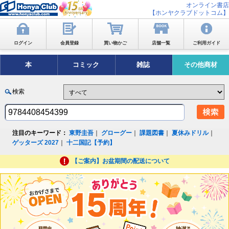
オンライン書店
【ホンヤクラブドットコム】
ログイン
会員登録
買い物かご
店舗一覧
ご利用ガイド
本
コミック
雑誌
その他商材
検索
注目のキーワード：
東野圭吾
｜
グローグー
｜
課題図書
｜
夏休みドリル
｜
ゲッターズ 2027
｜
十二国記【予約】
【ご案内】お盆期間の配送について