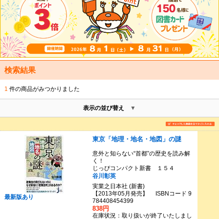
検索結果
1
件の商品がみつかりました
表示の並び替え
東京「地理・地名・地図」の謎
意外と知らない“首都”の歴史を読み解
く！
じっぴコンパクト新書 １５４
谷川彰英
実業之日本社 (新書)
【2013年05月発売】 ISBNコード 9
最新版あり
784408454399
838円
在庫状況：取り扱いが終了いたしまし