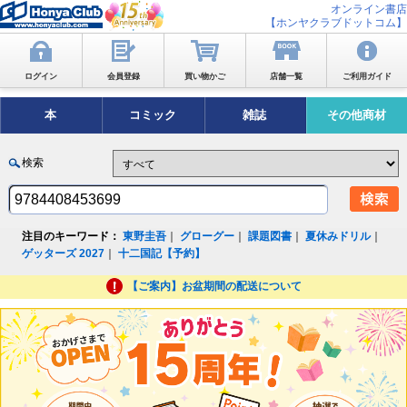
オンライン書店
【ホンヤクラブドットコム】
ログイン
会員登録
買い物かご
店舗一覧
ご利用ガイド
本
コミック
雑誌
その他商材
検索
注目のキーワード：
東野圭吾
｜
グローグー
｜
課題図書
｜
夏休みドリル
｜
ゲッターズ 2027
｜
十二国記【予約】
【ご案内】お盆期間の配送について