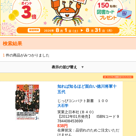
検索結果
1
件の商品がみつかりました
表示の並び替え
知れば知るほど面白い徳川将軍十
五代
じっぴコンパクト新書 １００
大石学
実業之日本社 (Ｂ４０)
【2012年01月発売】 ISBNコード 9
784408453699
838円
在庫状況：品切れのためご注文いただ
けません