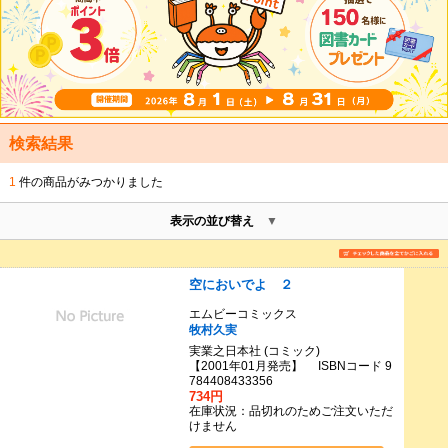
検索結果
1
件の商品がみつかりました
表示の並び替え
空においでよ ２
エムビーコミックス
牧村久実
実業之日本社 (コミック)
【2001年01月発売】 ISBNコード 9
784408433356
734円
在庫状況：品切れのためご注文いただ
けません