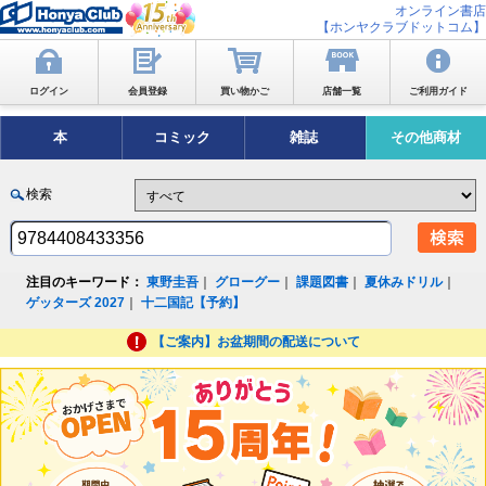
オンライン書店
【ホンヤクラブドットコム】
ログイン
会員登録
買い物かご
店舗一覧
ご利用ガイド
本
コミック
雑誌
その他商材
検索
注目のキーワード：
東野圭吾
｜
グローグー
｜
課題図書
｜
夏休みドリル
｜
ゲッターズ 2027
｜
十二国記【予約】
【ご案内】お盆期間の配送について