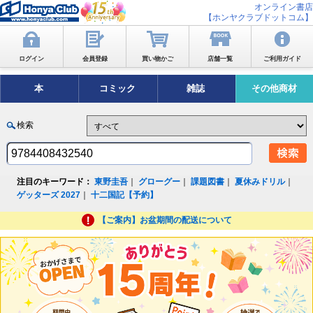
オンライン書店
【ホンヤクラブドットコム】
ログイン
会員登録
買い物かご
店舗一覧
ご利用ガイド
本
コミック
雑誌
その他商材
検索
注目のキーワード：
東野圭吾
｜
グローグー
｜
課題図書
｜
夏休みドリル
｜
ゲッターズ 2027
｜
十二国記【予約】
【ご案内】お盆期間の配送について