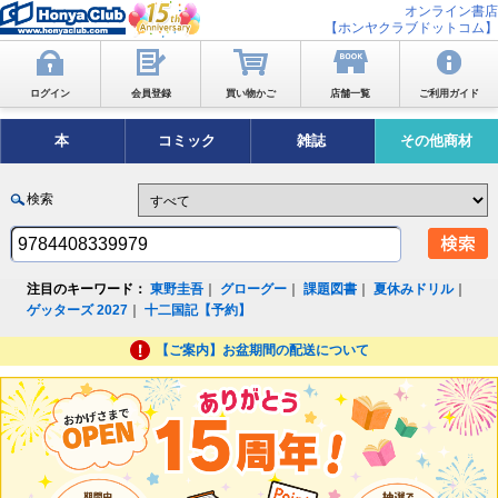
オンライン書店
【ホンヤクラブドットコム】
ログイン
会員登録
買い物かご
店舗一覧
ご利用ガイド
本
コミック
雑誌
その他商材
検索
注目のキーワード：
東野圭吾
｜
グローグー
｜
課題図書
｜
夏休みドリル
｜
ゲッターズ 2027
｜
十二国記【予約】
【ご案内】お盆期間の配送について