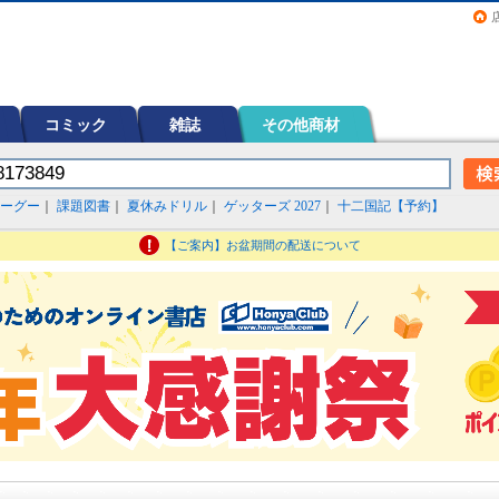
画（コミック）など在庫も充実
コミック
雑誌
その他商材
ーグー
｜
課題図書
｜
夏休みドリル
｜
ゲッターズ 2027
｜
十二国記【予約】
【ご案内】お盆期間の配送について