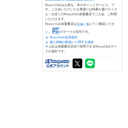
Honya Clubはお得な「本のポイントサービス」で
す。ご入会いただいたお客様には特典が盛りだくさ
ん！お近くのHonyaClub加盟書店でご入会、ご利用
いただけます。
Honya Club加盟書店は
にてご確認くださ
店舗一覧
い。
のマークが目印です。
HonyaClub会員規約
個人情報の取扱いに関する規程
※上記は加盟書店店頭で使用できるHonyaClubカー
ドの規約です。