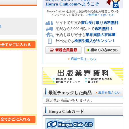
Honya Club.comへようこそ
Honya Club.comは日本出版販売株式会社が運営している
インターネット書店です。
ご利用ガイドはこちら
サイトで注文&
書店受け取り送料無料
順
宅配なら3,000円以上で
送料無料！
予約も取り寄せも
業界屈指の在庫量
外出先でも
検索や購入がカンタン！
店舗一覧はこちら
最近チェックした商品
履歴を残さない
最近見た商品がありません。
Honya Clubカード