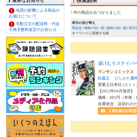
重要なお知らせ
検索結果
地震の影響による商品の
1
件の商品がみつかりました
お届けについて
表示の並び替え
宅配注文の配送料・代金
商品名
価格の安い順
価格の高い順
発売
引換手数料改定のお知らせ
キーワードに関連する順
湯けむりスナイパ
マンサンコミック
松森正
ひじかた憂
実業之日本社 (コミッ
【2012年04月発売】 I
価格：681円（本体：
在庫状況：品切れの