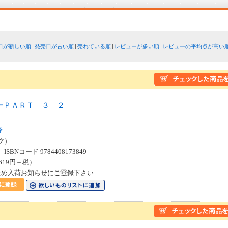
日が新しい順
発売日が古い順
売れている順
レビューが多い順
レビューの平均点が高い
ーＰＡＲＴ ３ ２
ス
峰
ク)
SBNコード 9784408173849
619円＋税）
ため入荷お知らせにご登録下さい