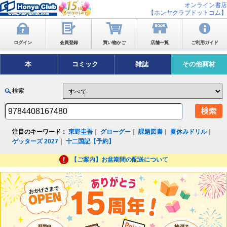
オンライン書店
【ホンヤクラブドットコム】
ログイン
会員登録
買い物かご
店舗一覧
ご利用ガイド
本
コミック
雑誌
その他商材
検索
注目のキーワード：
東野圭吾
｜
グローグー
｜
課題図書
｜
夏休みドリル
｜
ゲッターズ 2027
｜
十二国記【予約】
【ご案内】お盆期間の配送について