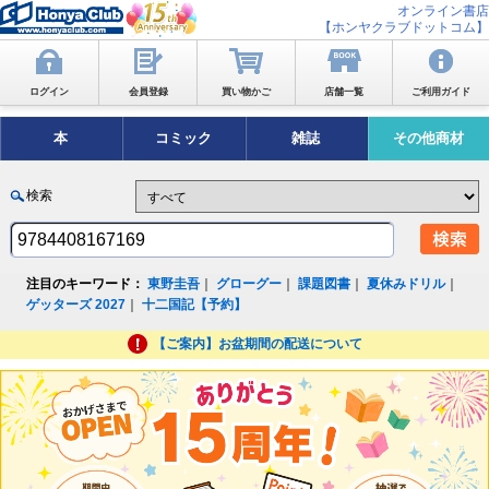
オンライン書店
【ホンヤクラブドットコム】
ログイン
会員登録
買い物かご
店舗一覧
ご利用ガイド
本
コミック
雑誌
その他商材
検索
注目のキーワード：
東野圭吾
｜
グローグー
｜
課題図書
｜
夏休みドリル
｜
ゲッターズ 2027
｜
十二国記【予約】
【ご案内】お盆期間の配送について