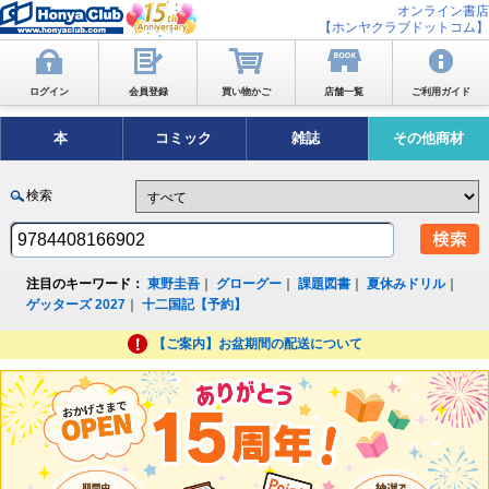
オンライン書店
【ホンヤクラブドットコム】
ログイン
会員登録
買い物かご
店舗一覧
ご利用ガイド
本
コミック
雑誌
その他商材
検索
注目のキーワード：
東野圭吾
｜
グローグー
｜
課題図書
｜
夏休みドリル
｜
ゲッターズ 2027
｜
十二国記【予約】
【ご案内】お盆期間の配送について