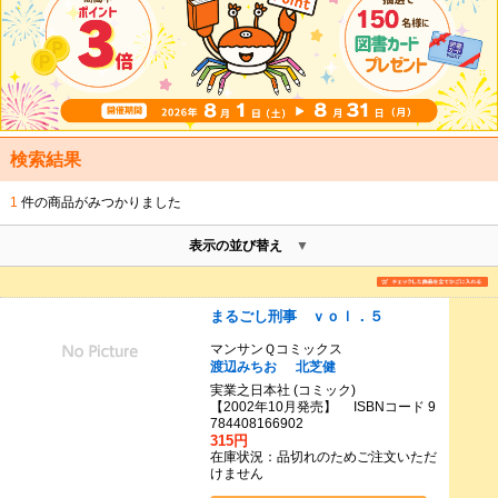
検索結果
1
件の商品がみつかりました
表示の並び替え
まるごし刑事 ｖｏｌ．５
マンサンＱコミックス
渡辺みちお
北芝健
実業之日本社 (コミック)
【2002年10月発売】 ISBNコード 9
784408166902
315円
在庫状況：品切れのためご注文いただ
けません