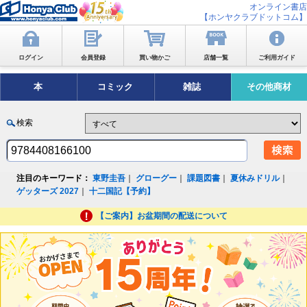
オンライン書店
【ホンヤクラブドットコム】
ログイン
会員登録
買い物かご
店舗一覧
ご利用ガイド
本
コミック
雑誌
その他商材
検索
注目のキーワード：
東野圭吾
｜
グローグー
｜
課題図書
｜
夏休みドリル
｜
ゲッターズ 2027
｜
十二国記【予約】
【ご案内】お盆期間の配送について