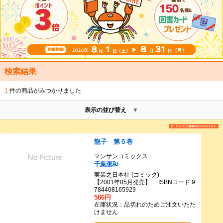
検索結果
1
件の商品がみつかりました
表示の並び替え
龍子 第５巻
マンサンコミックス
千葉潔和
実業之日本社 (コミック)
【2001年05月発売】 ISBNコード 9
784408165929
586円
在庫状況：品切れのためご注文いただ
けません