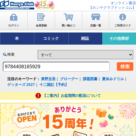
オンライン書店
【ホンヤクラブドットコム】
ログイン
会員登録
買い物かご
店舗一覧
ご利用ガイド
本
コミック
雑誌
その他商材
検索
注目のキーワード：
東野圭吾
｜
グローグー
｜
課題図書
｜
夏休みドリル
｜
ゲッターズ 2027
｜
十二国記【予約】
【ご案内】お盆期間の配送について