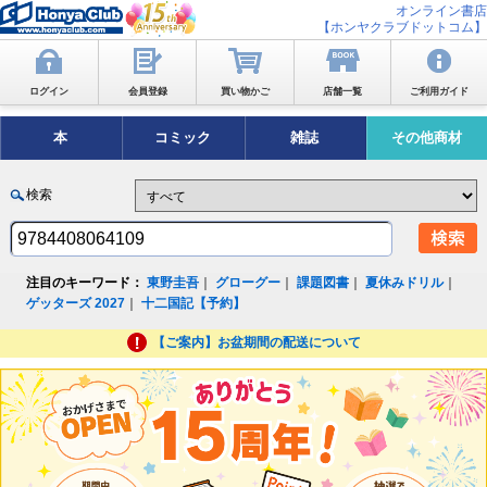
オンライン書店
【ホンヤクラブドットコム】
ログイン
会員登録
買い物かご
店舗一覧
ご利用ガイド
本
コミック
雑誌
その他商材
検索
注目のキーワード：
東野圭吾
｜
グローグー
｜
課題図書
｜
夏休みドリル
｜
ゲッターズ 2027
｜
十二国記【予約】
【ご案内】お盆期間の配送について