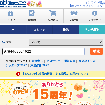
オンライン書店
【ホンヤクラブドットコム】
ログイン
会員登録
買い物かご
店舗一覧
ご利用ガイド
本
コミック
雑誌
その他商材
検索
注目のキーワード：
東野圭吾
｜
グローグー
｜
課題図書
｜
夏休みドリル
｜
ゲッターズ 2027
｜
六星占術 2027
【お知らせ】地震の影響による商品のお届けについて