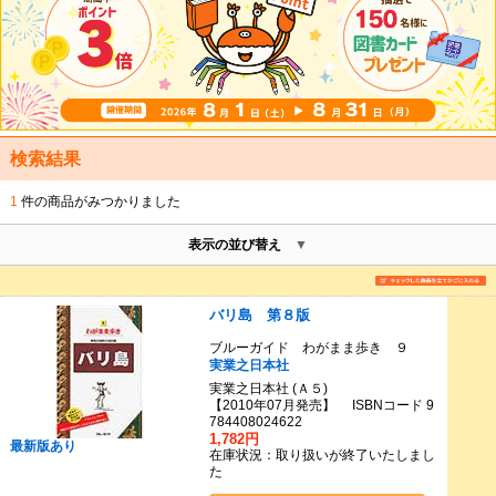
検索結果
1
件の商品がみつかりました
表示の並び替え
バリ島 第８版
ブルーガイド わがまま歩き ９
実業之日本社
実業之日本社 (Ａ５)
【2010年07月発売】 ISBNコード 9
784408024622
1,782円
最新版あり
在庫状況：取り扱いが終了いたしまし
た