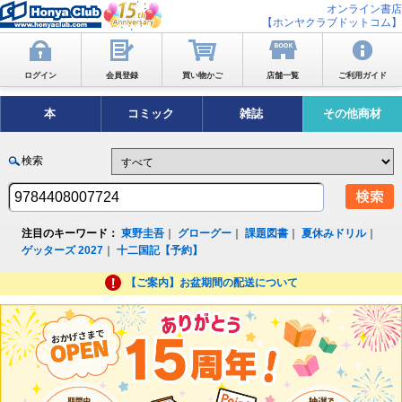
オンライン書店
【ホンヤクラブドットコム】
ログイン
会員登録
買い物かご
店舗一覧
ご利用ガイド
本
コミック
雑誌
その他商材
検索
注目のキーワード：
東野圭吾
｜
グローグー
｜
課題図書
｜
夏休みドリル
｜
ゲッターズ 2027
｜
十二国記【予約】
【ご案内】お盆期間の配送について