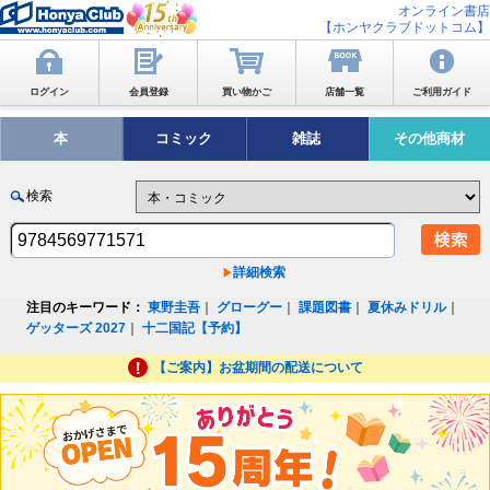
オンライン書店
【ホンヤクラブドットコム】
ログイン
会員登録
買い物かご
店舗一覧
ご利用ガイド
本
コミック
雑誌
その他商材
検索
詳細検索
注目のキーワード：
東野圭吾
｜
グローグー
｜
課題図書
｜
夏休みドリル
｜
ゲッターズ 2027
｜
十二国記【予約】
【ご案内】お盆期間の配送について