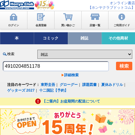
オンライン書店
【ホンヤクラブドットコム】
ログイン
会員登録
買い物かご
店舗一覧
ご利用ガイド
本
コミック
雑誌
その他商材
検索
詳細検索
注目のキーワード：
東野圭吾
｜
グローグー
｜
課題図書
｜
夏休みドリル
｜
ゲッターズ 2027
｜
十二国記【予約】
【ご案内】お盆期間の配送について