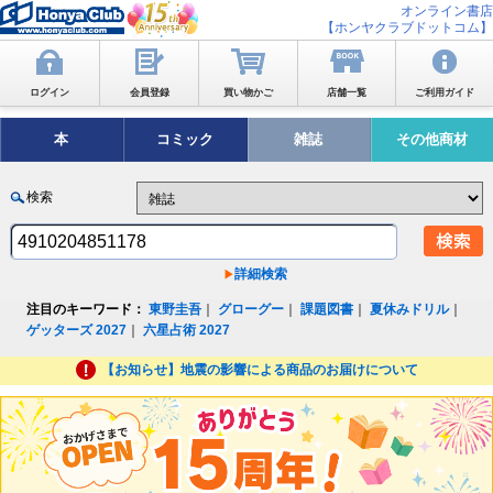
オンライン書店
【ホンヤクラブドットコム】
ログイン
会員登録
買い物かご
店舗一覧
ご利用ガイド
本
コミック
雑誌
その他商材
検索
詳細検索
注目のキーワード：
東野圭吾
｜
グローグー
｜
課題図書
｜
夏休みドリル
｜
ゲッターズ 2027
｜
六星占術 2027
【お知らせ】地震の影響による商品のお届けについて