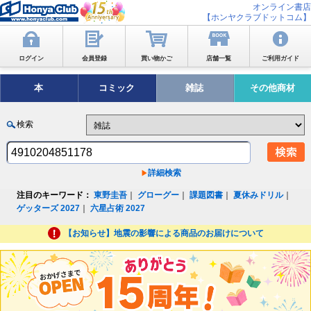
オンライン書店
【ホンヤクラブドットコム】
ログイン
会員登録
買い物かご
店舗一覧
ご利用ガイド
本
コミック
雑誌
その他商材
検索
詳細検索
注目のキーワード：
東野圭吾
｜
グローグー
｜
課題図書
｜
夏休みドリル
｜
ゲッターズ 2027
｜
六星占術 2027
【お知らせ】地震の影響による商品のお届けについて