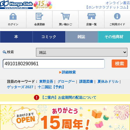
オンライン書店
【ホンヤクラブドットコム】
ログイン
会員登録
買い物かご
店舗一覧
ご利用ガイド
本
コミック
雑誌
その他商材
検索
詳細検索
注目のキーワード：
東野圭吾
｜
グローグー
｜
課題図書
｜
夏休みドリル
｜
ゲッターズ 2027
｜
十二国記【予約】
【ご案内】お盆期間の配送について