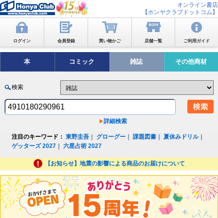
オンライン書店
【ホンヤクラブドットコム】
ログイン
会員登録
買い物かご
店舗一覧
ご利用ガイド
本
コミック
雑誌
その他商材
検索
詳細検索
注目のキーワード：
東野圭吾
｜
グローグー
｜
課題図書
｜
夏休みドリル
｜
ゲッターズ 2027
｜
六星占術 2027
【お知らせ】地震の影響による商品のお届けについて